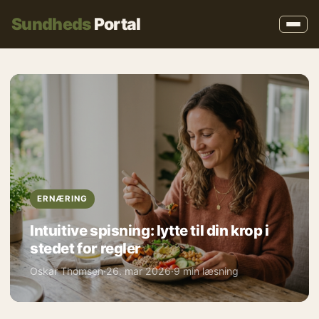
Sundheds
Portal
ERNÆRING
Intuitive spisning: lytte til din krop i
stedet for regler
Oskar Thomsen
·
26. mar 2026
·
9 min læsning