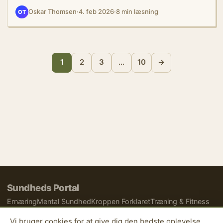
Oskar Thomsen
·
4. feb 2026
·
8 min læsning
OT
1
2
3
…
10
→
Sundheds Portal
Ernæring
Mental Sundhed
Kroppen Forklaret
Træning & Fitness
Om os
Kontakt
Vi bruger cookies for at give dig den bedste oplevelse.