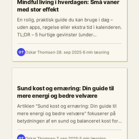
herunder mindfulness, meditation, og
Mindful living i hverdagen: Små vaner
åndedrætsøvelser. Den fremhæver
med stor effekt
betydningen af god søvn og foreslår en digital
En rolig, praktisk guide du kan bruge i dag –
detox for at mindske overstimulering fra
uden apps, røgelse eller ekstra tid i kalenderen.
teknologi. Yderligere diskuteres vigtigheden af
TL;DR – 5 hurtige gevinster (under…
daglige rutiner, motion, kost og sociale
relationer for at understøtte mental sundhed.
Oskar Thomsen
·
28. sep 2025
·
6 min læsning
Den opfordrer læserne til at implementere små
OT
vaner, som kan have en stor indvirkning på
deres mentale helbred. Afslutningsvis
opfordrer bloggen til at tage små skridt mod en
ERNÆRING
bedre mental sundhed, hvilket kan føre til
Sund kost og ernæring: Din guide til
større livsglæde og balance.
mere energi og bedre velvære
Artiklen "Sund kost og ernæring: Din guide til
mere energi og bedre velvære" fokuserer på
betydningen af en sund og balanceret kost for
både fysisk og mental velvære. Den forklarer,
hvad en balanceret kost indebærer, herunder
Oskar Thomsen
·
7. sep 2025
·
5 min læsning
OT