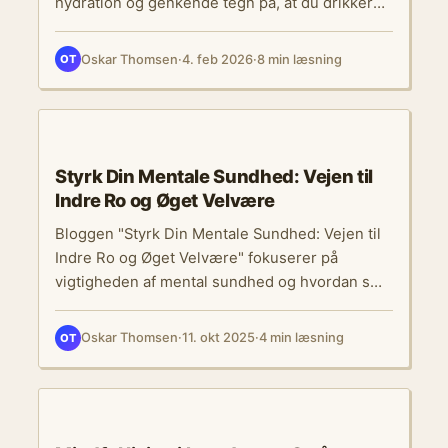
hydration og genkende tegn på, at du drikker
for lidt.
Oskar Thomsen
·
4. feb 2026
·
8 min læsning
OT
ERNÆRING
Styrk Din Mentale Sundhed: Vejen til
Indre Ro og Øget Velvære
Bloggen "Styrk Din Mentale Sundhed: Vejen til
Indre Ro og Øget Velvære" fokuserer på
vigtigheden af mental sundhed og hvordan små
ændringer i dagligdagen kan forbedre ens
velbefindende. Den understreger, at mental
Oskar Thomsen
·
11. okt 2025
·
4 min læsning
OT
sundhed ikke blot handler om at undgå
sygdom, men også om livsglæde og
følelsesmæssig balance. Artiklen præsenterer
ERNÆRING
effektive teknikker til stresshåndtering,