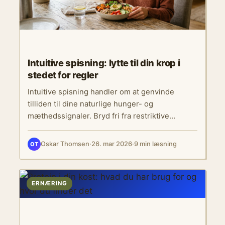
Intuitive spisning: lytte til din krop i
stedet for regler
Intuitive spisning handler om at genvinde
tilliden til dine naturlige hunger- og
mæthedssignaler. Bryd fri fra restriktive
kostvaner og spis uden skyld.
Oskar Thomsen
·
26. mar 2026
·
9 min læsning
OT
ERNÆRING