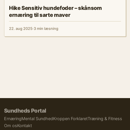
Hike Sensitiv hundefoder – skånsom
ernæring til sarte maver
22. aug 2025
·
3 min læsning
Sundheds Portal
Ernæring
Mental Sundhed
Kroppen Forklaret
Træning & Fitness
Om os
Kontakt