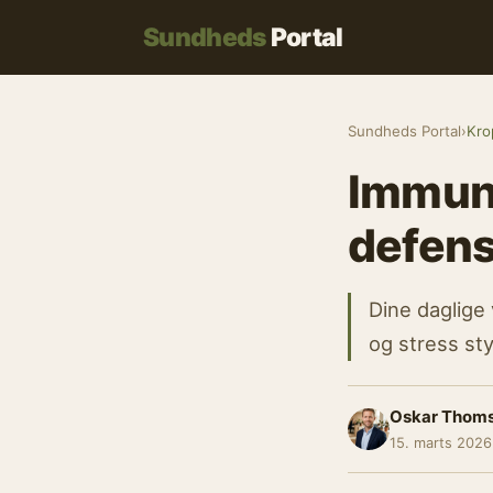
Sundheds
Portal
Sundheds Portal
›
Kro
Immunf
defens
Dine daglige
og stress st
Oskar Thom
15. marts 2026