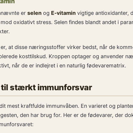
tamin
nnævnte er
selen
og
E-vitamin
vigtige antioxidanter, 
mod oxidativt stress. Selen findes blandt andet i para
ter.
 er, at disse næringsstoffer virker bedst, når de komme
olerede kosttilskud. Kroppen optager og anvender næ
tivt, når de er indlejret i en naturlig fødevarematrix.
 til stærkt immunforsvar
 dit mest kraftfulde immunvåben. En varieret og plante
esten, den har brug for. Her er de fødevarer, der d
munforsvaret: