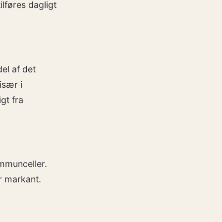
lføres dagligt
del af det
især i
gt fra
immunceller.
r markant.