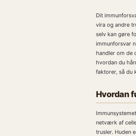
Dit immunforsva
vira og andre tr
selv kan gøre fo
immunforsvar nat
handler om de d
hvordan du hånd
faktorer, så du 
Hvordan 
Immunsystemet 
netværk af cell
trusler. Huden e