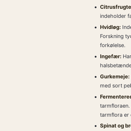
Citrusfrugte
indeholder f
Hvidløg:
Ind
Forskning ty
forkølelse.
Ingefær:
Har
halsbetændel
Gurkemeje:
med sort peb
Fermentered
tarmfloraen.
tarmflora er
Spinat og br