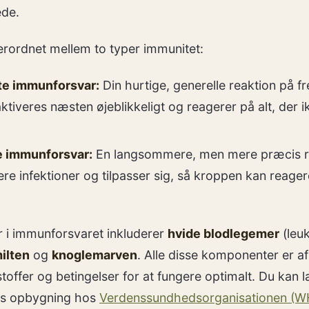
ede.
rordnet mellem to typer immunitet:
e immunforsvar:
Din hurtige, generelle reaktion på 
aktiveres næsten øjeblikkeligt og reagerer på alt, der ikk
e immunforsvar:
En langsommere, men mere præcis re
ere infektioner og tilpasser sig, så kroppen kan reager
r i immunforsvaret inkluderer
hvide blodlegemer
(leuk
ilten
og
knoglemarven
. Alle disse komponenter er a
stoffer og betingelser for at fungere optimalt. Du ka
s opbygning hos
Verdenssundhedsorganisationen (