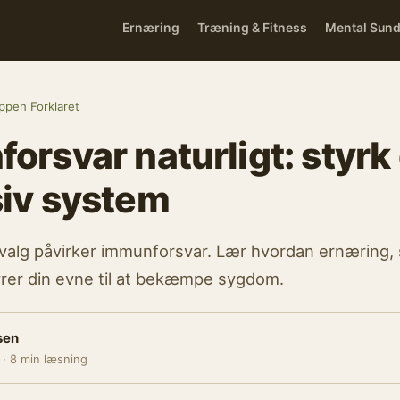
Ernæring
Træning & Fitness
Mental Sun
ppen Forklaret
orsvar naturligt: styrk 
iv system
 valg påvirker immunforsvar. Lær hvordan ernæring,
yrer din evne til at bekæmpe sygdom.
sen
 · 8 min læsning