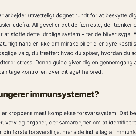
r arbejder utrætteligt døgnet rundt for at beskytte di
usler udefra. Alligevel er det de færreste, der tænker
r at støtte dette utrolige system – før de bliver syge. A
urligt handler ikke om mirakelpiller eller dyre kosttil
aglige valg, du træffer: hvad du spiser, hvordan du s
terer stress. Denne guide giver dig en gennemgang af
kan tage kontrollen over dit eget helbred.
fungerer immunsystemet?
er kroppens mest komplekse forsvarssystem. Det bes
er, væv og organer, der samarbejder om at identificere
r din første forsvarslinje, mens de indre lag af immunf