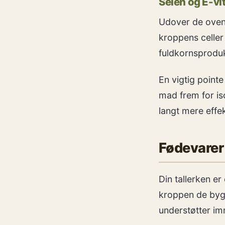
Selen og E-vi
Udover de ove
kroppens celler 
fuldkornsproduk
En vigtig pointe
mad frem for is
langt mere effek
Fødevarer
Din tallerken er
kroppen de bygg
understøtter im