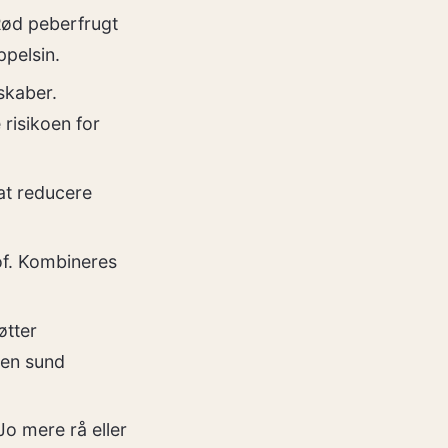
Rød peberfrugt
pelsin.
skaber.
risikoen for
at reducere
tof. Kombineres
øtter
 en sund
Jo mere rå eller