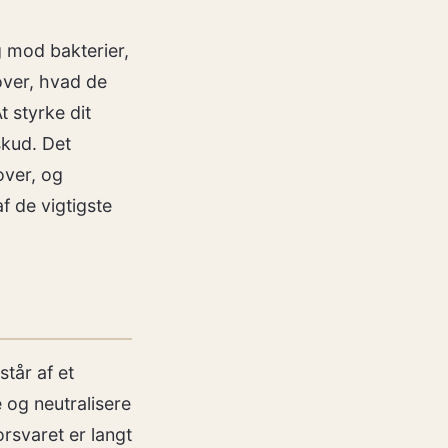
g mod bakterier,
 over, hvad de
t styrke dit
skud. Det
over, og
 de vigtigste
tår af et
 og neutralisere
orsvaret er langt