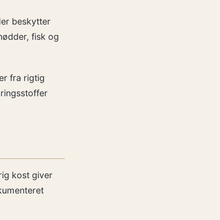
der beskytter
nødder, fisk og
r fra rigtig
ringsstoffer
rig kost giver
okumenteret