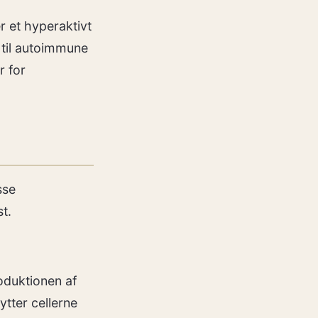
r et hyperaktivt
 til autoimmune
r for
sse
st.
oduktionen af
tter cellerne