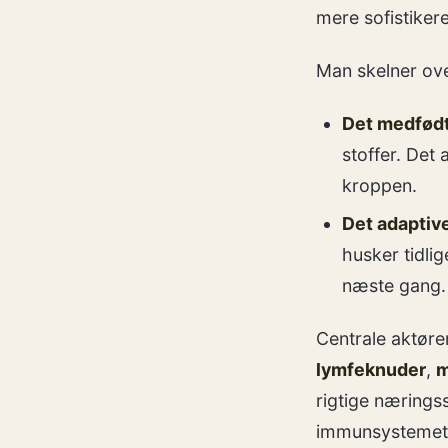
mere sofistiker
Man skelner ove
Det medfødt
stoffer. Det 
kroppen.
Det adaptiv
husker tidlig
næste gang.
Centrale aktøre
lymfeknuder
,
m
rigtige nærings
immunsystemet