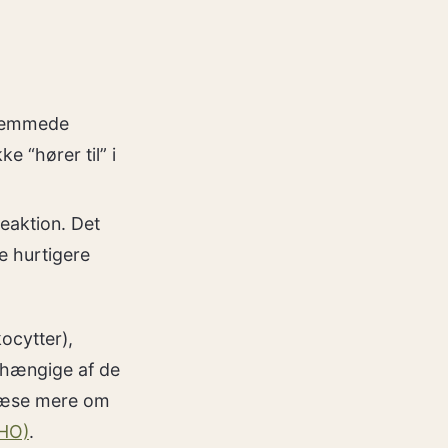
fremmede
e “hører til” i
aktion. Det
e hurtigere
ocytter),
fhængige af de
n læse mere om
WHO)
.