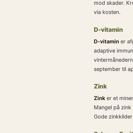
mod skader. Kro
via kosten.
D-vitamin
D-vitamin
er af
adaptive immunf
vintermånederne,
september til apr
Zink
Zink
er et miner
Mangel på zink
Gode zinkkilder 