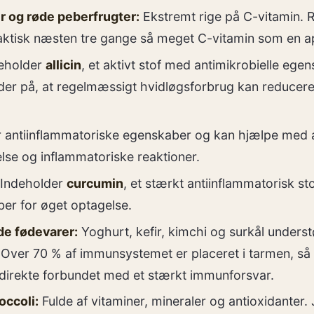
r og røde peberfrugter:
Ekstremt rige på C-vitamin. 
aktisk næsten tre gange så meget C-vitamin som en ap
eholder
allicin
, et aktivt stof med antimikrobielle egen
der på, at regelmæssigt hvidløgsforbrug kan reducere 
 antiinflammatoriske egenskaber og kan hjælpe med 
se og inflammatoriske reaktioner.
Indeholder
curcumin
, et stærkt antiinflammatorisk s
er for øget optagelse.
e fødevarer:
Yoghurt, kefir, kimchi og surkål underst
 Over 70 % af immunsystemet er placeret i tarmen, så
 direkte forbundet med et stærkt immunforsvar.
occoli:
Fulde af vitaminer, mineraler og antioxidanter. 