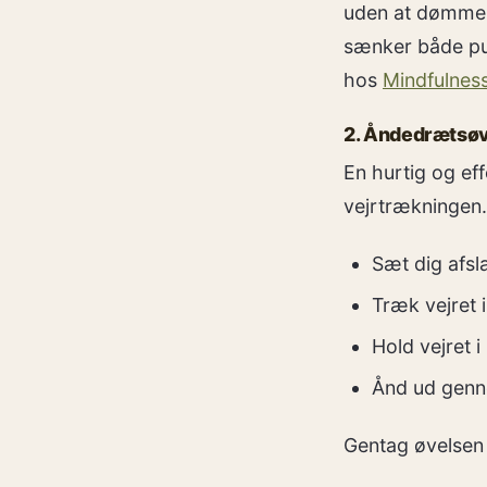
uden at dømme e
sænker både pul
hos
Mindfulnes
2. Åndedrætsøv
En hurtig og ef
vejrtrækningen.
Sæt dig afsl
Træk vejret 
Hold vejret i
Ånd ud genn
Gentag øvelsen 