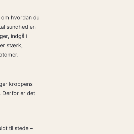
n om hvordan du
al sundhed en
ger, indgå i
 er stærk,
mptomer.
tiger kroppens
 Derfor er det
dt til stede –