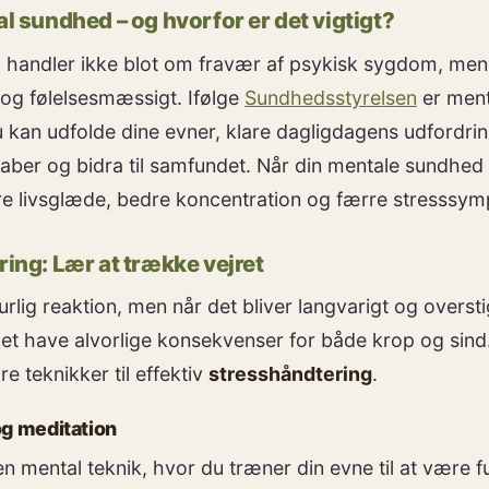
l sundhed – og hvorfor er det vigtigt?
 handler ikke blot om fravær af psykisk sygdom, me
 og følelsesmæssigt. Ifølge
Sundhedsstyrelsen
er ment
u kan udfolde dine evner, klare dagligdagens udfordrin
kaber og bidra til samfundet. Når din mentale sundhed
re livsglæde, bedre koncentration og færre stresssy
ing: Lær at trække vejret
urlig reaktion, men når det bliver langvarigt og overs
det have alvorlige konsekvenser for både krop og sind.
e teknikker til effektiv
stresshåndtering
.
og meditation
n mental teknik, hvor du træner din evne til at være ful