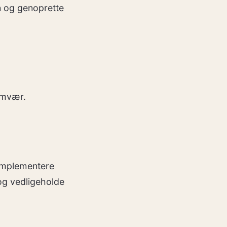
 og genoprette
samvær.
 implementere
og vedligeholde