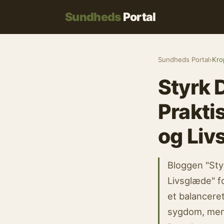
Sundheds
Portal
Sundheds Portal
›
Kro
Styrk 
Prakti
og Liv
Bloggen "Sty
Livsglæde" f
et balancere
sygdom, men 