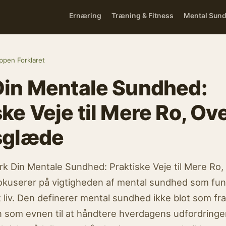
Ernæring
Træning & Fitness
Mental Sun
ppen Forklaret
Din Mentale Sundhed:
ske Veje til Mere Ro, O
sglæde
rk Din Mentale Sundhed: Praktiske Veje til Mere Ro
okuserer på vigtigheden af mental sundhed som fu
t liv. Den definerer mental sundhed ikke blot som fr
som evnen til at håndtere hverdagens udfordringer 