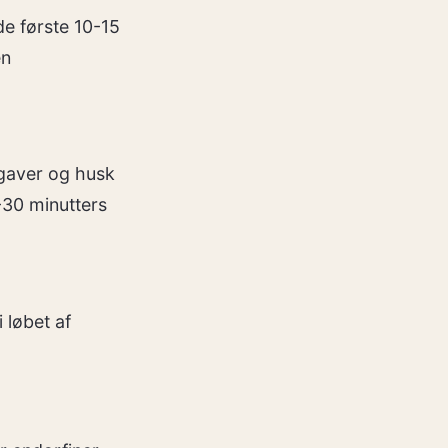
de første 10-15
en
pgaver og husk
-30 minutters
 løbet af