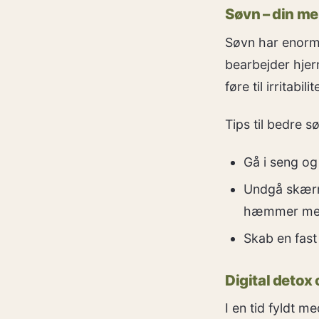
Søvn – din me
Søvn har enorm
bearbejder hje
føre til irritab
Tips til bedre s
Gå i seng og
Undgå skærme
hæmmer mela
Skab en fast
Digital detox
I en tid fyldt m