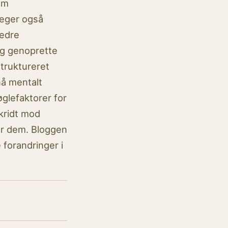
om
reger også
bedre
og genoprette
struktureret
nå mentalt
glefaktorer for
skridt mod
er dem. Bloggen
 forandringer i