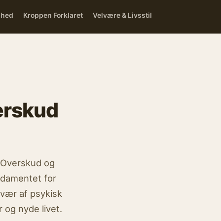
dhed
Kroppen Forklaret
Velvære & Livsstil
verskud
, Overskud og
ndamentet for
avær af psykisk
og nyde livet.