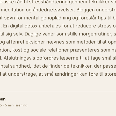
aktiske råd til stresshåndtering gennem teknikker s
 meditation og åndedrætsøvelser. Bloggen underst
f søvn for mental genopladning og foreslår tips til 
 En digital detox anbefales for at reducere stress 
til sig selv. Daglige vaner som stille morgenrutiner, 
og aftenrefleksioner nævnes som metoder til at op
tion, kost og sociale relationer præsenteres som nø
l. Afslutningsvis opfordres læserne til at tage små 
ntal sundhed, idet de finder de teknikker, der pass
 at understrege, at små ændringer kan føre til store
sen
5 · 5 min læsning