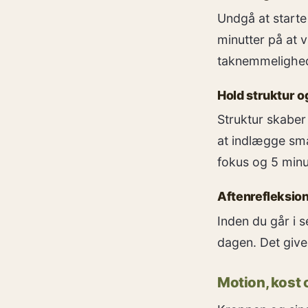
Undgå at starte
minutter på at 
taknemmelighed
Hold struktur o
Struktur skaber
at indlægge små
fokus og 5 minu
Aftenrefleksio
Inden du går i s
dagen. Det giver
Motion, kost o