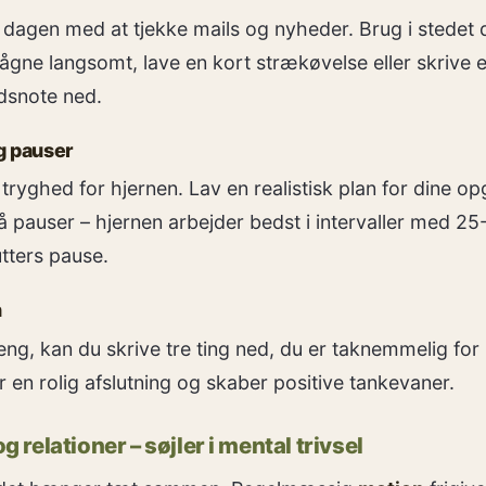
 dagen med at tjekke mails og nyheder. Brug i stedet 
vågne langsomt, lave en kort strækøvelse eller skrive 
snote ned.
g pauser
 tryghed for hjernen. Lav en realistisk plan for dine o
 pauser – hjernen arbejder bedst i intervaller med 25
tters pause.
n
eng, kan du skrive tre ting ned, du er taknemmelig for i
 en rolig afslutning og skaber positive tankevaner.
g relationer – søjler i mental trivsel