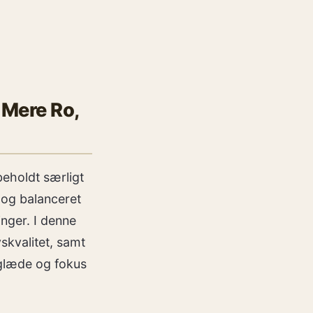
 Mere Ro,
beholdt særligt
 og balanceret
inger. I denne
vskvalitet, samt
 glæde og fokus