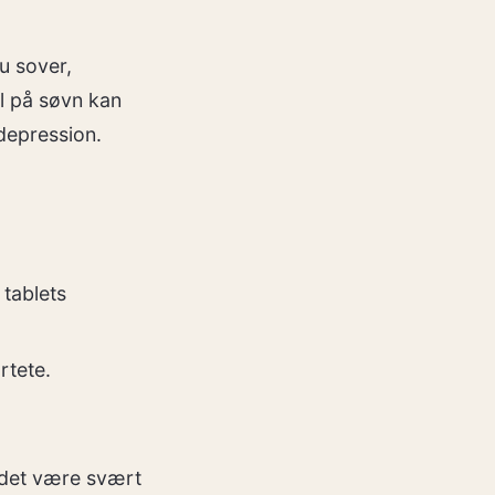
u sover,
l på søvn kan
 depression.
 tablets
rtete.
n det være svært