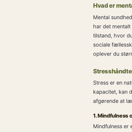
Hvad er menta
Mental sundhed
har det mentalt
tilstand, hvor d
sociale fælless
oplever du stør
Stresshåndter
Stress er en nat
kapacitet, kan 
afgørende at lær
1. Mindfulness 
Mindfulness er e