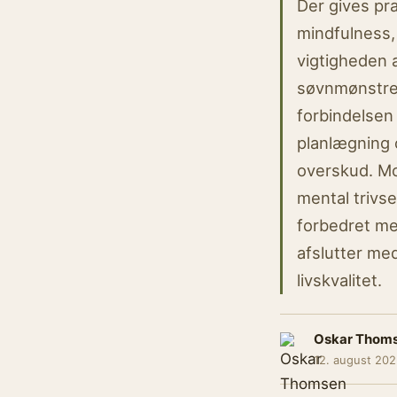
Der gives pr
mindfulness,
vigtigheden a
søvnmønstre.
forbindelsen 
planlægning 
overskud. Mo
mental trivse
forbedret me
afslutter med
livskvalitet.
Oskar Thom
12. august 202