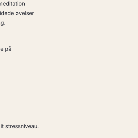
meditation
idede øvelser
ng.
re på
it stressniveau.