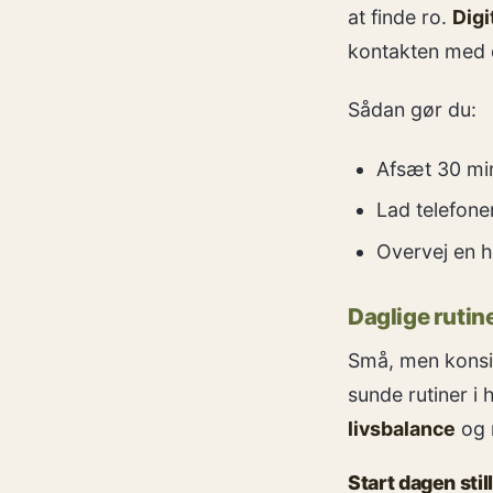
at finde ro.
Digi
kontakten med 
Sådan gør du:
Afsæt 30 mi
Lad telefone
Overvej en h
Daglige rutin
Små, men konsis
sunde rutiner i
livsbalance
og 
Start dagen stil