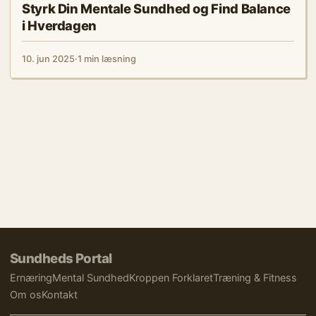
Styrk Din Mentale Sundhed og Find Balance
i Hverdagen
10. jun 2025
·
1 min læsning
Sundheds Portal
Ernæring
Mental Sundhed
Kroppen Forklaret
Træning & Fitness
Om os
Kontakt