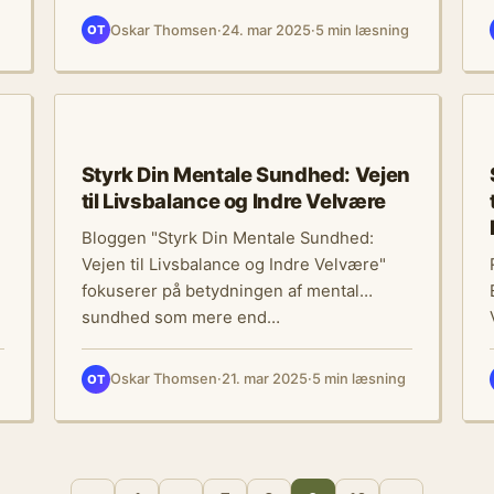
Oskar Thomsen
·
24. mar 2025
·
5 min læsning
OT
TRÆNING & FITNESS
Styrk Din Mentale Sundhed: Vejen
til Livsbalance og Indre Velvære
e
Bloggen "Styrk Din Mentale Sundhed:
Vejen til Livsbalance og Indre Velvære"
fokuserer på betydningen af mental
sundhed som mere end…
Oskar Thomsen
·
21. mar 2025
·
5 min læsning
OT