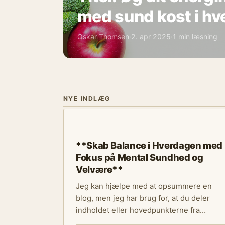
med sund kost i h
Oskar Thomsen
·
2. apr 2025
·
1 min læsning
NYE INDLÆG
TRÆNING & FITNESS
**Skab Balance i Hverdagen med
Fokus på Mental Sundhed og
Velvære**
Jeg kan hjælpe med at opsummere en
blog, men jeg har brug for, at du deler
indholdet eller hovedpunkterne fra…