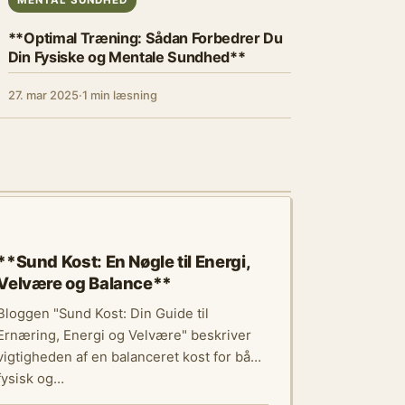
MENTAL SUNDHED
**Optimal Træning: Sådan Forbedrer Du
Din Fysiske og Mentale Sundhed**
27. mar 2025
·
1 min læsning
VELVÆRE & LIVSSTIL
**Sund Kost: En Nøgle til Energi,
Velvære og Balance**
Bloggen "Sund Kost: Din Guide til
Ernæring, Energi og Velvære" beskriver
vigtigheden af en balanceret kost for både
fysisk og…