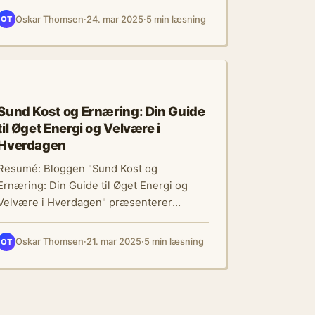
Oskar Thomsen
·
24. mar 2025
·
5 min læsning
OT
MENTAL SUNDHED
Sund Kost og Ernæring: Din Guide
til Øget Energi og Velvære i
Hverdagen
Resumé: Bloggen "Sund Kost og
Ernæring: Din Guide til Øget Energi og
Velvære i Hverdagen" præsenterer
vigtigheden af en balanceret…
Oskar Thomsen
·
21. mar 2025
·
5 min læsning
OT