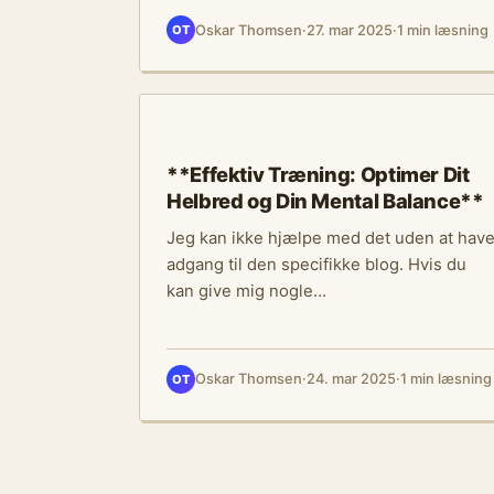
Oskar Thomsen
·
27. mar 2025
·
1 min læsning
OT
ERNÆRING
**Effektiv Træning: Optimer Dit
Helbred og Din Mental Balance**
Jeg kan ikke hjælpe med det uden at hav
adgang til den specifikke blog. Hvis du
kan give mig nogle…
Oskar Thomsen
·
24. mar 2025
·
1 min læsning
OT